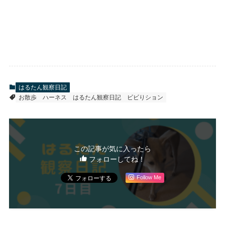
はるたん観察日記
お散歩
ハーネス
はるたん観察日記
ビビりション
この記事が気に入ったら
フォローしてね！
Follow Me