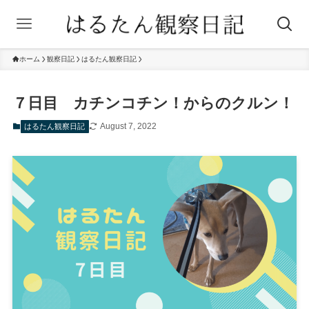
ホーム
観察日記
はるたん観察日記
７日目 カチンコチン！からのクルン！
August 7, 2022
はるたん観察日記