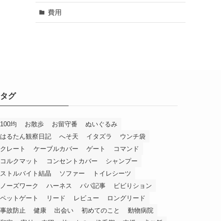
費用
タグ
100均
お散歩
お留守番
ぬいぐるみ
はるたん観察日記
へそ天
イタズラ
ウンチ袋
クレート
ケーブルカバー
ゲート
コマンド
コルクマット
コンセントカバー
シャンプー
ストルバイト結晶
ソファー
トイレシーツ
ノーズワーク
ハーネス
パパ記事
ビビりション
ペットゲート
リード
レビュー
ロングリード
事故防止
健康
出会い
初めてのこと
動物病院