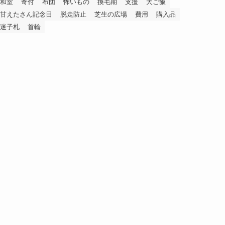
和室
寄付
布団
怖いもの
換毛期
支援
犬ご飯
甘えたさん記念日
脱走防止
芝生の広場
費用
購入品
迷子札
首輪