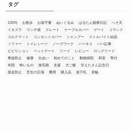
タグ
100均
お散歩
お留守番
ぬいぐるみ
はるたん観察日記
へそ天
イタズラ
ウンチ袋
クレート
ケーブルカバー
ゲート
コマンド
コルクマット
コンセントカバー
シャンプー
ストルバイト結晶
ソファー
トイレシーツ
ノーズワーク
ハーネス
パパ記事
ビビりション
ペットゲート
リード
レビュー
ロングリード
事故防止
健康
出会い
初めてのこと
動物病院
和室
寄付
布団
怖いもの
換毛期
支援
犬ご飯
甘えたさん記念日
脱走防止
芝生の広場
費用
購入品
迷子札
首輪