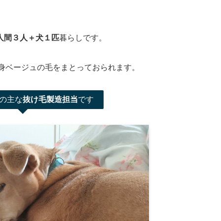
人間３人＋犬１匹
暮らしです。
全身ベージュの毛をまとっておられます。
の主な
抜け毛製造担当
です