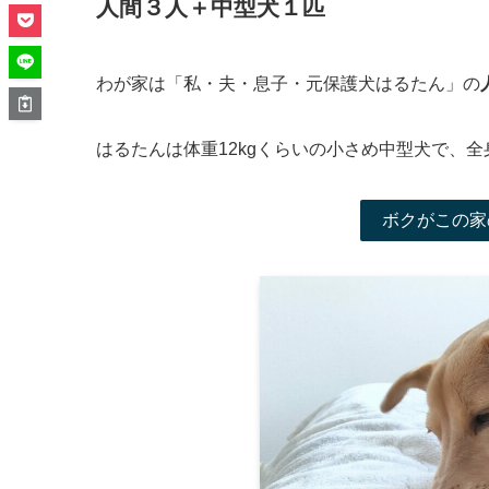
人間３人＋中型犬１匹
わが家は「私・夫・息子・元保護犬はるたん」の
はるたんは体重12kgくらいの小さめ中型犬で、
ボクがこの家