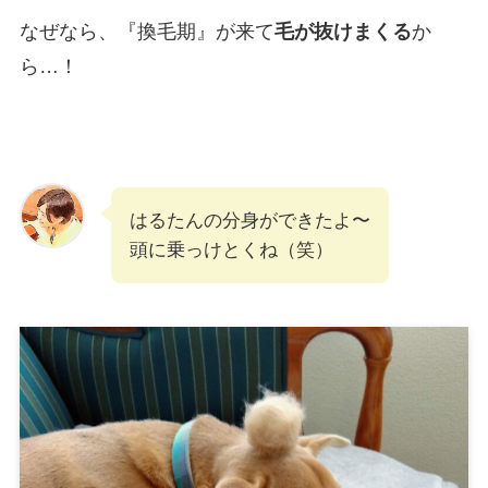
なぜなら、『換毛期』が来て
毛が抜けまくる
か
ら…！
はるたんの分身ができたよ〜
頭に乗っけとくね（笑）