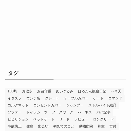
タグ
100均
お散歩
お留守番
ぬいぐるみ
はるたん観察日記
へそ天
イタズラ
ウンチ袋
クレート
ケーブルカバー
ゲート
コマンド
コルクマット
コンセントカバー
シャンプー
ストルバイト結晶
ソファー
トイレシーツ
ノーズワーク
ハーネス
パパ記事
ビビりション
ペットゲート
リード
レビュー
ロングリード
事故防止
健康
出会い
初めてのこと
動物病院
和室
寄付