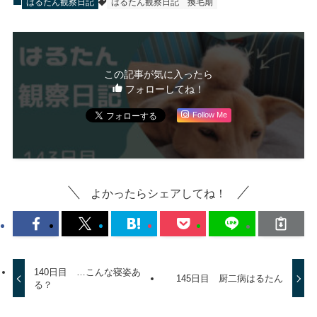
はるたん観察日記
はるたん観察日記
換毛期
この記事が気に入ったら
フォローしてね！
Follow Me
よかったらシェアしてね！
140日目 …こんな寝姿あ
145日目 厨二病はるたん
る？