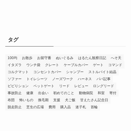
タグ
100均
お散歩
お留守番
ぬいぐるみ
はるたん観察日記
へそ天
イタズラ
ウンチ袋
クレート
ケーブルカバー
ゲート
コマンド
コルクマット
コンセントカバー
シャンプー
ストルバイト結晶
ソファー
トイレシーツ
ノーズワーク
ハーネス
パパ記事
ビビりション
ペットゲート
リード
レビュー
ロングリード
事故防止
健康
出会い
初めてのこと
動物病院
和室
寄付
布団
怖いもの
換毛期
支援
犬ご飯
甘えたさん記念日
脱走防止
芝生の広場
費用
購入品
迷子札
首輪