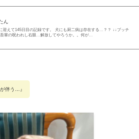
たん
迎えて145日目の記録です。 犬にも厨二病は存在する…？？ ↓↓ブッチ
『吾輩の呪われし右眼…解放してやろうか。。何が…
が伴う…』