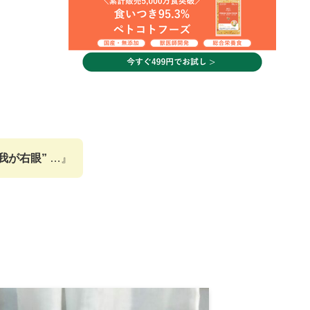
我が右眼”
…』