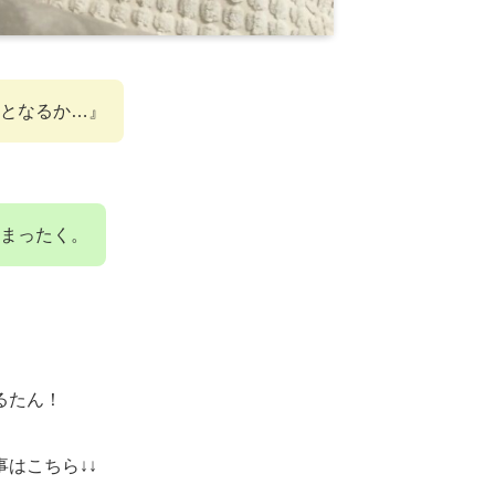
となるか…』
まったく。
るたん！
はこちら↓↓