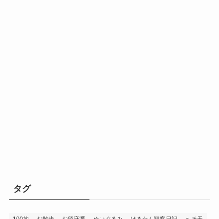
タグ
100均
お散歩
お留守番
ぬいぐるみ
はるたん観察日記
へそ天