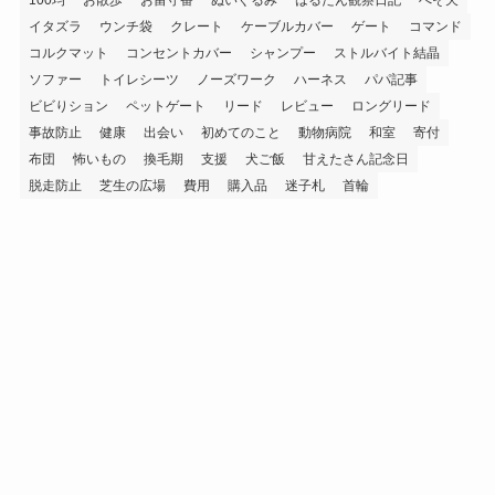
イタズラ
ウンチ袋
クレート
ケーブルカバー
ゲート
コマンド
コルクマット
コンセントカバー
シャンプー
ストルバイト結晶
ソファー
トイレシーツ
ノーズワーク
ハーネス
パパ記事
ビビりション
ペットゲート
リード
レビュー
ロングリード
事故防止
健康
出会い
初めてのこと
動物病院
和室
寄付
布団
怖いもの
換毛期
支援
犬ご飯
甘えたさん記念日
脱走防止
芝生の広場
費用
購入品
迷子札
首輪