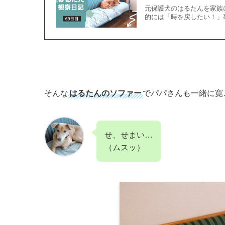
元保護犬のはるたんを家族
的には「時を戻したい！」
そんな
はるたんのソファー
でパパさんも一緒に寛
せ、せまい…
（ムスッ）