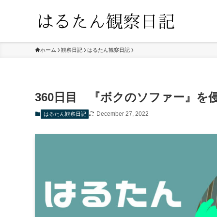
ホーム
観察日記
はるたん観察日記
360日目 『ボクのソファー』
December 27, 2022
はるたん観察日記