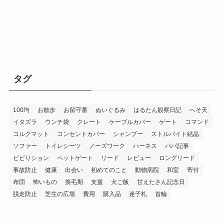
タグ
100均
お散歩
お留守番
ぬいぐるみ
はるたん観察日記
へそ天
イタズラ
ウンチ袋
クレート
ケーブルカバー
ゲート
コマンド
コルクマット
コンセントカバー
シャンプー
ストルバイト結晶
ソファー
トイレシーツ
ノーズワーク
ハーネス
パパ記事
ビビりション
ペットゲート
リード
レビュー
ロングリード
事故防止
健康
出会い
初めてのこと
動物病院
和室
寄付
布団
怖いもの
換毛期
支援
犬ご飯
甘えたさん記念日
脱走防止
芝生の広場
費用
購入品
迷子札
首輪