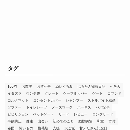
タグ
100均
お散歩
お留守番
ぬいぐるみ
はるたん観察日記
へそ天
イタズラ
ウンチ袋
クレート
ケーブルカバー
ゲート
コマンド
コルクマット
コンセントカバー
シャンプー
ストルバイト結晶
ソファー
トイレシーツ
ノーズワーク
ハーネス
パパ記事
ビビりション
ペットゲート
リード
レビュー
ロングリード
事故防止
健康
出会い
初めてのこと
動物病院
和室
寄付
布団
怖いもの
換毛期
支援
犬ご飯
甘えたさん記念日