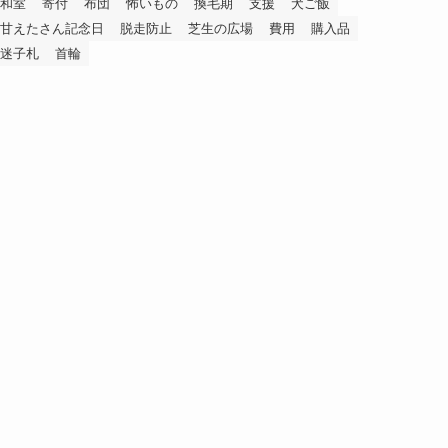
和室
寄付
布団
怖いもの
換毛期
支援
犬ご飯
甘えたさん記念日
脱走防止
芝生の広場
費用
購入品
迷子札
首輪