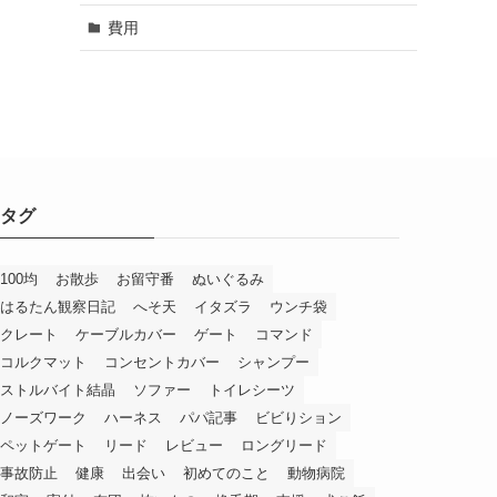
費用
タグ
100均
お散歩
お留守番
ぬいぐるみ
はるたん観察日記
へそ天
イタズラ
ウンチ袋
クレート
ケーブルカバー
ゲート
コマンド
コルクマット
コンセントカバー
シャンプー
ストルバイト結晶
ソファー
トイレシーツ
ノーズワーク
ハーネス
パパ記事
ビビりション
ペットゲート
リード
レビュー
ロングリード
事故防止
健康
出会い
初めてのこと
動物病院